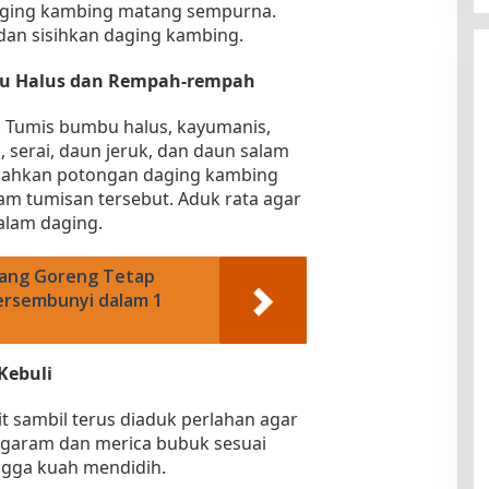
ging kambing matang sempurna.
 dan sisihkan daging kambing.
u Halus dan Rempah-rempah
 Tumis bumbu halus, kayumanis,
, serai, daun jeruk, dan daun salam
bahkan potongan daging kambing
lam tumisan tersebut. Aduk rata agar
lam daging.
isang Goreng Tetap
ersembunyi dalam 1
Kebuli
t sambil terus diaduk perlahan agar
 garam dan merica bubuk sesuai
ngga kuah mendidih.