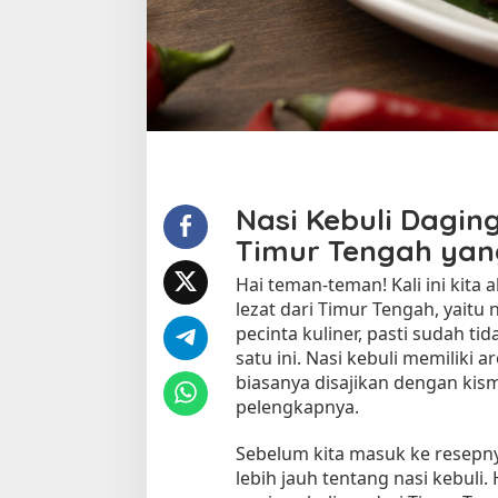
A
r
o
m
a
a
l
a
T
i
Nasi Kebuli Dagi
m
Timur Tengah yan
u
r
Hai teman-teman! Kali ini kit
T
lezat dari Timur Tengah, yaitu 
e
pecinta kuliner, pasti sudah t
n
satu ini. Nasi kebuli memiliki
g
biasanya disajikan dengan ki
a
pelengkapnya.
h
Sebelum kita masuk ke resepny
lebih jauh tentang nasi kebuli