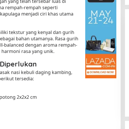
gah yang telah tersebar luas di
oma rempah-rempah seperti
 kapulaga menjadi ciri khas utama
iliki tekstur yang kenyal dan gurih
ebagai bahan utamanya. Rasa gurih
ell-balanced dengan aroma rempah-
harmoni rasa yang unik.
Kota Baru Jambi
Tempat Makan Kepiting di Jambi
Diperlukan
|
3 Januari 2025
Di Daerah, Jambi, Travel
|
3 Januari 2025
ak nasi kebuli daging kambing,
rikut tersedia:
ipotong 2x2x2 cm