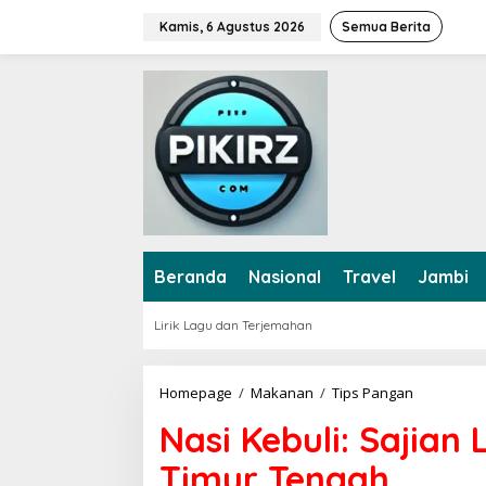
L
Kamis, 6 Agustus 2026
Semua Berita
e
w
a
t
i
k
e
k
o
n
t
e
Beranda
Nasional
Travel
Jambi
n
Lirik Lagu dan Terjemahan
Homepage
/
Makanan
/
Tips Pangan
N
a
Nasi Kebuli: Sajian
s
i
Timur Tengah
K