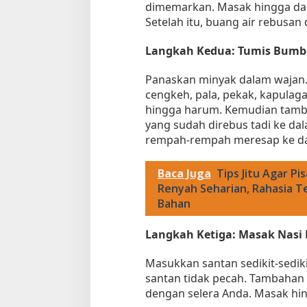
dimemarkan. Masak hingga da
Setelah itu, buang air rebusan
Langkah Kedua: Tumis Bumb
Panaskan minyak dalam wajan.
cengkeh, pala, pekak, kapulaga
hingga harum. Kemudian tam
yang sudah direbus tadi ke da
rempah-rempah meresap ke da
Baca Juga
Tips Jitu Agar P
Renyah Seharian, Rahasia T
Bahan
Langkah Ketiga: Masak Nasi 
Masukkan santan sedikit-sediki
santan tidak pecah. Tambahan
dengan selera Anda. Masak hi