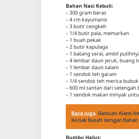
Bahan Nasi Kebuli:
– 300 gram beras
– 4 cm kayumanis
– 3 butir cengkeh
– 1/4 butir pala, memarkan
– 1 buah pekak
– 2 butir kapulaga
– 1 batang serai, ambil putih
– 4 lembar daun jeruk, buang 
– 1 lembar daun salam
– 1 sendok teh garam
– 1/4 sendok teh merica bubuk
– 600 ml santan dari setengah 
– 1 sendok makan minyak unt
Baca Juga
Ramuan Alami A
Ketiak Basah dengan Bahan
Bumbu Halus: