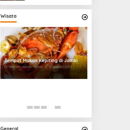
Wisata
Tempat Makan di Thehok Jambi
Di Daerah, Jambi, Travel
|
3 Januari 2025
General