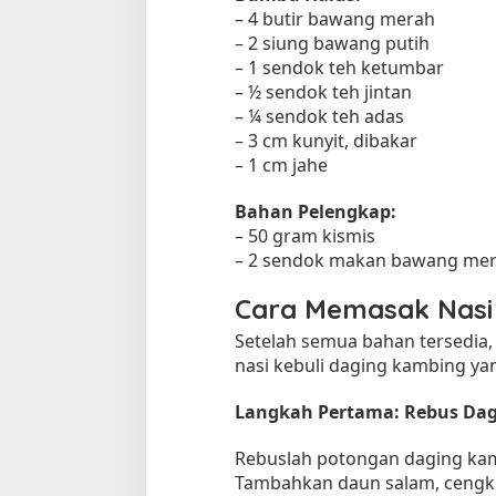
– 4 butir bawang merah
– 2 siung bawang putih
– 1 sendok teh ketumbar
– ½ sendok teh jintan
– ¼ sendok teh adas
– 3 cm kunyit, dibakar
– 1 cm jahe
Bahan Pelengkap:
– 50 gram kismis
– 2 sendok makan bawang me
Cara Memasak Nasi
Setelah semua bahan tersedia,
nasi kebuli daging kambing yang
Langkah Pertama: Rebus Da
Rebuslah potongan daging kam
Tambahkan daun salam, cengke