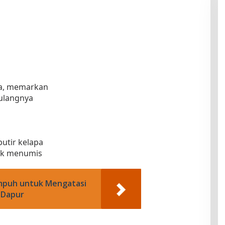
nya, memarkan
tulangnya
butir kelapa
uk menumis
mpuh untuk Mengatasi
 Dapur