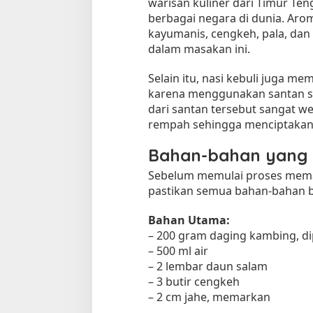
warisan kuliner dari Timur Ten
berbagai negara di dunia. Ar
kayumanis, cengkeh, pala, dan
dalam masakan ini.
Selain itu, nasi kebuli juga mem
karena menggunakan santan s
dari santan tersebut sangat w
rempah sehingga menciptakan 
Tempat Makan di 
Bahan-bahan yang 
Di Daerah, Jambi, Travel
Sebelum memulai proses memas
pastikan semua bahan-bahan be
Tempat Makan All You Can Eat di
Bahan Utama:
Jambi
– 200 gram daging kambing, d
Di Daerah, Jambi, Travel
|
3 Januari 2025
– 500 ml air
– 2 lembar daun salam
– 3 butir cengkeh
– 2 cm jahe, memarkan