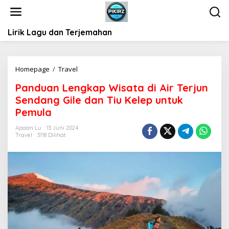
L
e
w
Lirik Lagu dan Terjemahan
a
t
i
k
Homepage
/
Travel
P
e
a
k
Panduan Lengkap Wisata di Air Terjun
n
o
Sendang Gile dan Tiu Kelep untuk
d
n
u
Pemula
t
a
e
Apaan Lu
13 Juni 2024
n
Travel
3118 Dilihat
n
L
e
n
g
k
a
p
W
i