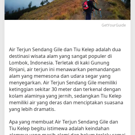
s
a
t
a
GetYourGuide
d
i
A
i
Air Terjun Sendang Gile dan Tiu Kelep adalah dua
r
destinasi wisata alam yang sangat populer di
T
Lombok, Indonesia. Terletak di kaki Gunung
e
r
Rinjani, air terjun ini menawarkan pemandangan
j
alam yang memesona dan udara segar yang
u
menyegarkan. Air Terjun Sendang Gile memiliki
n
ketinggian sekitar 30 meter dan terkenal dengan
S
kolam alaminya yang jernih, sedangkan Tiu Kelep
e
memiliki air yang deras dan menciptakan suasana
n
yang lebih dramatis.
d
a
Apa yang membuat Air Terjun Sendang Gile dan
n
Tiu Kelep begitu istimewa adalah keindahan
g
G