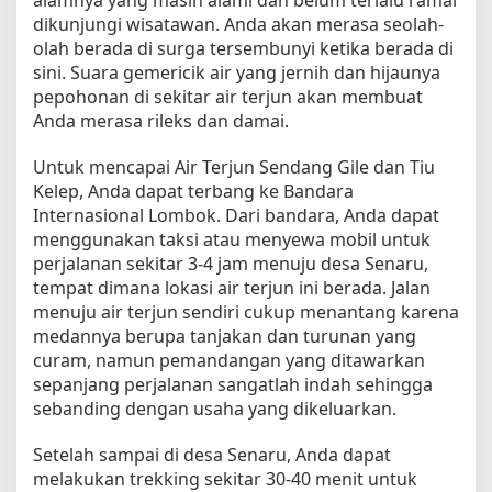
alamnya yang masih alami dan belum terlalu ramai
i
dikunjungi wisatawan. Anda akan merasa seolah-
l
olah berada di surga tersembunyi ketika berada di
e
sini. Suara gemericik air yang jernih dan hijaunya
d
pepohonan di sekitar air terjun akan membuat
a
Anda merasa rileks dan damai.
n
T
Untuk mencapai Air Terjun Sendang Gile dan Tiu
i
Kelep, Anda dapat terbang ke Bandara
u
Internasional Lombok. Dari bandara, Anda dapat
K
menggunakan taksi atau menyewa mobil untuk
e
perjalanan sekitar 3-4 jam menuju desa Senaru,
l
e
tempat dimana lokasi air terjun ini berada. Jalan
p
menuju air terjun sendiri cukup menantang karena
u
medannya berupa tanjakan dan turunan yang
n
curam, namun pemandangan yang ditawarkan
t
sepanjang perjalanan sangatlah indah sehingga
u
sebanding dengan usaha yang dikeluarkan.
k
P
Setelah sampai di desa Senaru, Anda dapat
e
melakukan trekking sekitar 30-40 menit untuk
m