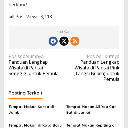
berlibur!
Post Views:
3,118
Ikuti Kami
N
Pos sebelumnya
Pos berikutnya
Panduan Lengkap
Panduan Lengkap
a
Wisata di Pantai
Wisata di Pantai Pink
v
Senggigi untuk Pemula
(Tangsi Beach) untuk
Pemula
i
g
Posting Terkait
a
s
Tempat Makan Korea di
Tempat Makan All You Can
i
Jambi
Eat di Jambi
p
Tempat Makan di Kota Baru
Tempat Makan Kepiting di