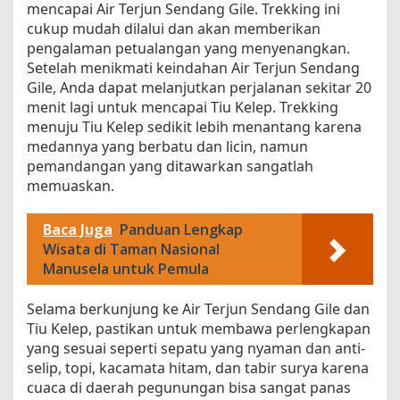
mencapai Air Terjun Sendang Gile. Trekking ini
u
cukup mudah dilalui dan akan memberikan
l
a
pengalaman petualangan yang menyenangkan.
Setelah menikmati keindahan Air Terjun Sendang
Gile, Anda dapat melanjutkan perjalanan sekitar 20
menit lagi untuk mencapai Tiu Kelep. Trekking
menuju Tiu Kelep sedikit lebih menantang karena
medannya yang berbatu dan licin, namun
pemandangan yang ditawarkan sangatlah
memuaskan.
Baca Juga
Panduan Lengkap
Wisata di Taman Nasional
Manusela untuk Pemula
Selama berkunjung ke Air Terjun Sendang Gile dan
Tiu Kelep, pastikan untuk membawa perlengkapan
yang sesuai seperti sepatu yang nyaman dan anti-
selip, topi, kacamata hitam, dan tabir surya karena
cuaca di daerah pegunungan bisa sangat panas