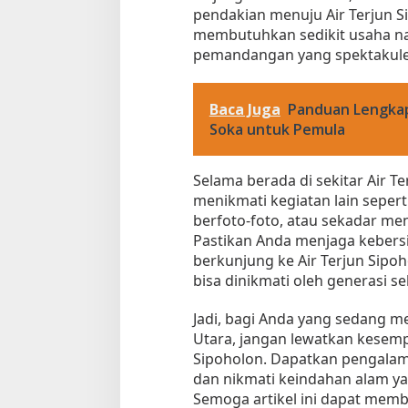
pendakian menuju Air Terjun Si
membutuhkan sedikit usaha na
pemandangan yang spektakuler 
Baca Juga
Panduan Lengkap
Soka untuk Pemula
Selama berada di sekitar Air Te
menikmati kegiatan lain seperti
berfoto-foto, atau sekadar men
Pastikan Anda menjaga kebersi
berkunjung ke Air Terjun Sipoho
bisa dinikmati oleh generasi se
Jadi, bagi Anda yang sedang m
Utara, jangan lewatkan kesem
Sipoholon. Dapatkan pengalam
dan nikmati keindahan alam ya
Semoga artikel ini dapat me