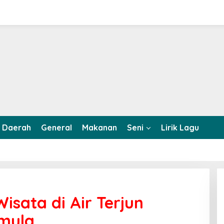
Daerah
General
Makanan
Seni
Lirik Lagu
sata di Air Terjun
emula