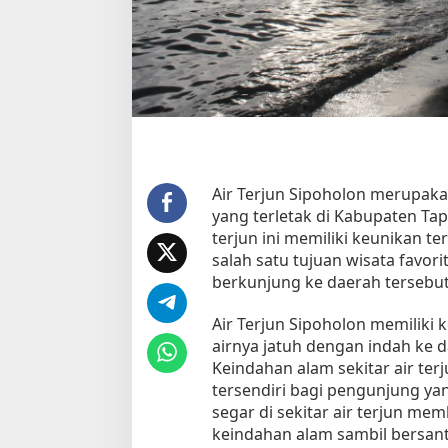
r
j
u
n
S
i
p
o
h
o
Air Terjun Sipoholon merupakan
l
yang terletak di Kabupaten Tap
o
terjun ini memiliki keunikan 
n
salah satu tujuan wisata favor
u
berkunjung ke daerah tersebut
n
t
Air Terjun Sipoholon memiliki 
u
airnya jatuh dengan indah ke 
k
P
Keindahan alam sekitar air te
e
tersendiri bagi pengunjung ya
m
segar di sekitar air terjun m
u
keindahan alam sambil bersant
l