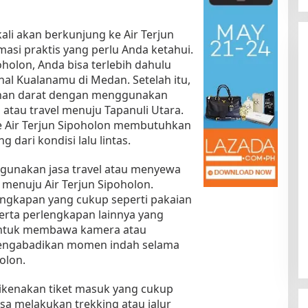
ali akan berkunjung ke Air Terjun
asi praktis yang perlu Anda ketahui.
holon, Anda bisa terlebih dahulu
nal Kualanamu di Medan. Setelah itu,
anan darat dengan menggunakan
atau travel menuju Tapanuli Utara.
ke Air Terjun Sipoholon membutuhkan
 dari kondisi lalu lintas.
Kota Baru Jambi
Tempat Makan Kepiting di Jambi
|
3 Januari 2025
Di Daerah, Jambi, Travel
|
3 Januari 2025
nggunakan jasa travel atau menyewa
 menuju Air Terjun Sipoholon.
ngkapan yang cukup seperti pakaian
serta perlengkapan lainnya yang
 untuk membawa kamera atau
engabadikan momen indah selama
olon.
 dikenakan tiket masuk yang cukup
isa melakukan trekking atau jalur