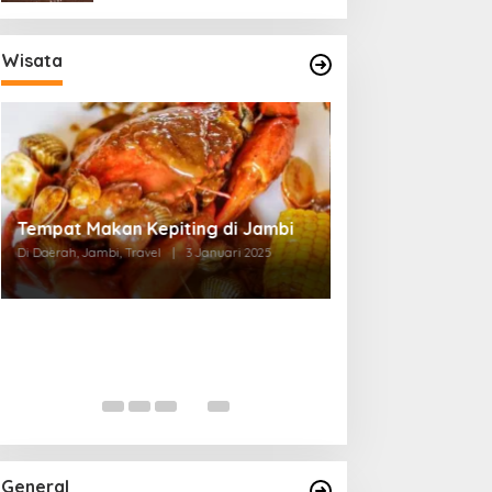
Wisata
Tempat Makan di Thehok Jambi
Di Daerah, Jambi, Travel
|
3 Januari 2025
General