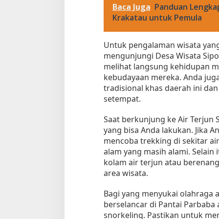
Baca Juga
Panduan Lengkap
Krakatau untuk Pemula
Untuk pengalaman wisata yang 
mengunjungi Desa Wisata Sipoh
melihat langsung kehidupan ma
kebudayaan mereka. Anda jug
tradisional khas daerah ini d
setempat.
Saat berkunjung ke Air Terjun 
yang bisa Anda lakukan. Jika 
mencoba trekking di sekitar a
alam yang masih alami. Selain 
kolam air terjun atau berenang
area wisata.
Bagi yang menyukai olahraga a
berselancar di Pantai Parbaba a
snorkeling. Pastikan untuk m