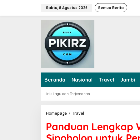
L
Sabtu, 8 Agustus 2026
Semua Berita
e
w
a
t
i
k
e
k
o
n
t
e
Beranda
Nasional
Travel
Jambi
n
Lirik Lagu dan Terjemahan
Homepage
/
Travel
P
a
Panduan Lengkap Wi
n
d
Sipoholon untuk P
u