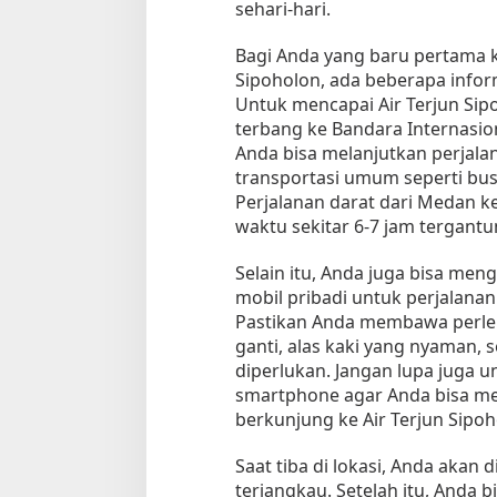
sehari-hari.
a
Bagi Anda yang baru pertama k
Sipoholon, ada beberapa inform
Untuk mencapai Air Terjun Sipo
terbang ke Bandara Internasio
Anda bisa melanjutkan perjal
transportasi umum seperti bus 
Perjalanan darat dari Medan 
waktu sekitar 6-7 jam tergantung
Tempat Makan di 
Di Daerah, Jambi, Travel
Selain itu, Anda juga bisa me
mobil pribadi untuk perjalanan
Pastikan Anda membawa perle
Tempat Makan All You Can Eat di
ganti, alas kaki yang nyaman, 
Jambi
diperlukan. Jangan lupa juga
Di Daerah, Jambi, Travel
|
3 Januari 2025
smartphone agar Anda bisa m
berkunjung ke Air Terjun Sipoh
Saat tiba di lokasi, Anda akan
terjangkau. Setelah itu, Anda b