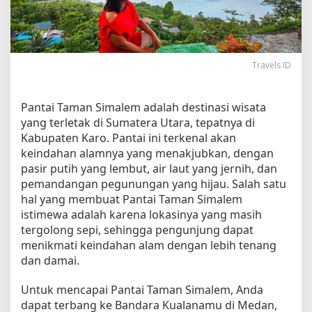
s
a
t
a
d
Travels ID
i
P
a
Pantai Taman Simalem adalah destinasi wisata
n
yang terletak di Sumatera Utara, tepatnya di
t
Kabupaten Karo. Pantai ini terkenal akan
a
keindahan alamnya yang menakjubkan, dengan
i
pasir putih yang lembut, air laut yang jernih, dan
T
pemandangan pegunungan yang hijau. Salah satu
a
hal yang membuat Pantai Taman Simalem
m
istimewa adalah karena lokasinya yang masih
a
n
tergolong sepi, sehingga pengunjung dapat
S
menikmati keindahan alam dengan lebih tenang
i
dan damai.
m
a
Untuk mencapai Pantai Taman Simalem, Anda
l
dapat terbang ke Bandara Kualanamu di Medan,
e