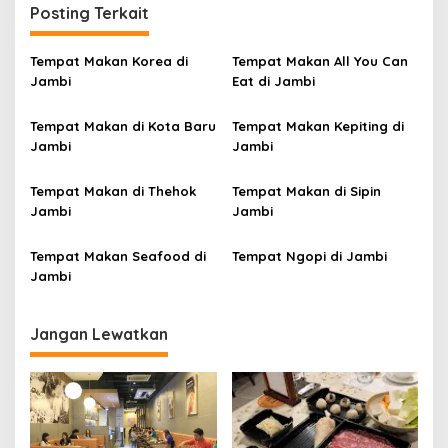
Posting Terkait
g
a
Tempat Makan Korea di
Tempat Makan All You Can
s
Jambi
Eat di Jambi
i
p
Tempat Makan di Kota Baru
Tempat Makan Kepiting di
Jambi
Jambi
o
s
Tempat Makan di Thehok
Tempat Makan di Sipin
Jambi
Jambi
Tempat Makan Seafood di
Tempat Ngopi di Jambi
Jambi
Jangan Lewatkan