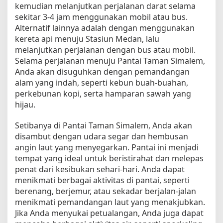
kemudian melanjutkan perjalanan darat selama
m
sekitar 3-4 jam menggunakan mobil atau bus.
u
Alternatif lainnya adalah dengan menggunakan
n
kereta api menuju Stasiun Medan, lalu
t
melanjutkan perjalanan dengan bus atau mobil.
u
k
Selama perjalanan menuju Pantai Taman Simalem,
P
Anda akan disuguhkan dengan pemandangan
e
alam yang indah, seperti kebun buah-buahan,
m
perkebunan kopi, serta hamparan sawah yang
u
hijau.
l
a
Setibanya di Pantai Taman Simalem, Anda akan
disambut dengan udara segar dan hembusan
angin laut yang menyegarkan. Pantai ini menjadi
tempat yang ideal untuk beristirahat dan melepas
penat dari kesibukan sehari-hari. Anda dapat
menikmati berbagai aktivitas di pantai, seperti
berenang, berjemur, atau sekadar berjalan-jalan
menikmati pemandangan laut yang menakjubkan.
Jika Anda menyukai petualangan, Anda juga dapat