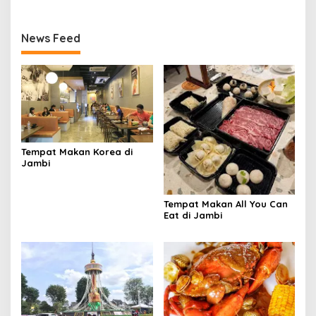
News Feed
Tempat Makan Korea di
Jambi
Tempat Makan All You Can
Eat di Jambi