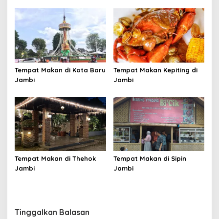
Tempat Makan di Kota Baru
Tempat Makan Kepiting di
Jambi
Jambi
Tempat Makan di Thehok
Tempat Makan di Sipin
Jambi
Jambi
Tinggalkan Balasan