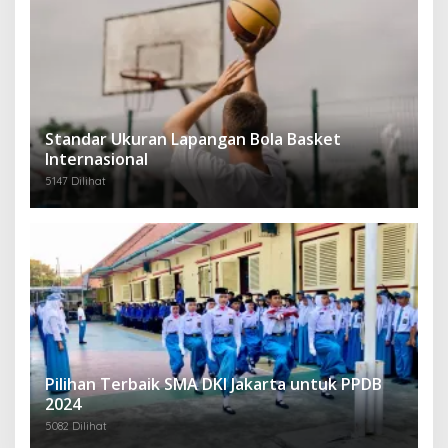
Standar Ukuran Lapangan Bola Basket
Internasional
5147 Dilihat
Pilihan Terbaik SMA DKI Jakarta untuk PPDB
2024
5082 Dilihat