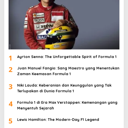
1
Ayrton Senna: The Unforgettable Spirit of Formula 1
2
Juan Manuel Fangio: Sang Maestro yang Menentukan
Zaman Keemasan Formula 1
3
Niki Lauda: Keberanian dan Keunggulan yang Tak
Terlupakan di Dunia Formula 1
4
Formula 1 di Era Max Verstappen: Kemenangan yang
Menyentuh Sejarah
5
Lewis Hamilton: The Modern-Day F1 Legend