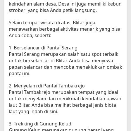
keindahan alam desa. Desa ini juga memiliki kebun
stroberi yang bisa Anda petik langsung.
Selain tempat wisata di atas, Blitar juga
menawarkan berbagai aktivitas menarik yang bisa
Anda coba, seperti:
1. Berselancar di Pantai Serang
Pantai Serang merupakan salah satu spot terbaik
untuk berselancar di Blitar. Anda bisa menyewa
papan selancar dan mencoba menaklukkan ombak
pantai ini.
2. Menyelam di Pantai Tambakrejo
Pantai Tambakrejo merupakan tempat yang ideal
untuk menyelam dan menikmati keindahan bawah
laut Blitar. Anda bisa melihat berbagai jenis biota
laut yang indah di sini.
3. Trekking di Gunung Kelud
Gunung Kelud merupakan gunung berapi yang