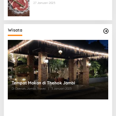
27 Januari 2025
Wisata
Tempat Makan di Thehok Jambi
Di Daerah, Jambi, Travel
|
3 Januari 2025