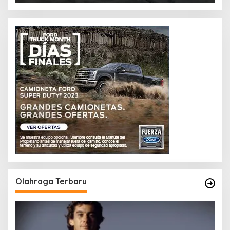
Olahraga Terbaru