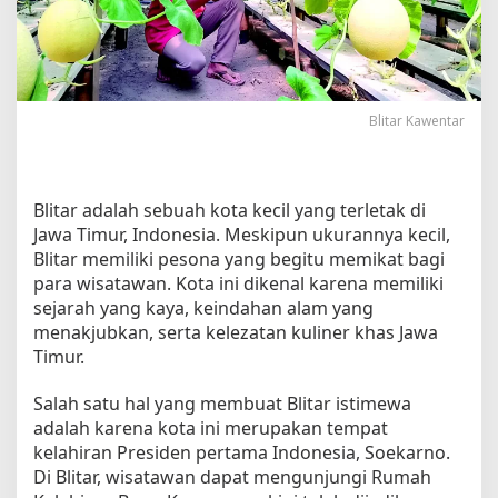
s
a
t
a
d
i
Blitar Kawentar
B
l
i
t
Blitar adalah sebuah kota kecil yang terletak di
a
Jawa Timur, Indonesia. Meskipun ukurannya kecil,
r
Blitar memiliki pesona yang begitu memikat bagi
u
para wisatawan. Kota ini dikenal karena memiliki
n
sejarah yang kaya, keindahan alam yang
t
menakjubkan, serta kelezatan kuliner khas Jawa
u
Timur.
k
P
Salah satu hal yang membuat Blitar istimewa
e
adalah karena kota ini merupakan tempat
m
kelahiran Presiden pertama Indonesia, Soekarno.
u
l
Di Blitar, wisatawan dapat mengunjungi Rumah
a