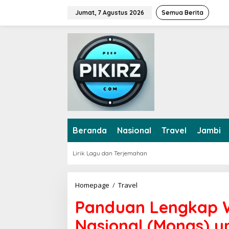
L
Jumat, 7 Agustus 2026
Semua Berita
e
w
a
t
i
k
e
k
o
n
t
e
Beranda
Nasional
Travel
Jambi
n
Lirik Lagu dan Terjemahan
Homepage
/
Travel
P
a
Panduan Lengkap 
n
d
Nasional (Monas) u
u