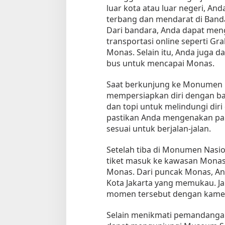
luar kota atau luar negeri, A
e
terbang dan mendarat di Banda
m
u
Dari bandara, Anda dapat men
l
transportasi online seperti Gr
a
Monas. Selain itu, Anda juga 
bus untuk mencapai Monas.
Saat berkunjung ke Monumen N
mempersiapkan diri dengan ba
Tempat Makan di 
dan topi untuk melindungi diri d
Di Daerah, Jambi, Travel
pastikan Anda mengenakan pa
sesuai untuk berjalan-jalan.
Setelah tiba di Monumen Nasi
Tempat Makan All You Can Eat di
tiket masuk ke kawasan Monas
Jambi
Monas. Dari puncak Monas, A
Di Daerah, Jambi, Travel
|
3 Januari 2025
Kota Jakarta yang memukau. J
momen tersebut dengan kamer
Selain menikmati pemandangan