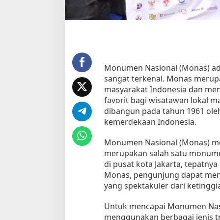
e
n
N
a
s
i
o
Monumen Nasional (Monas) adal
n
sangat terkenal. Monas merup
a
masyarakat Indonesia dan menja
l
favorit bagi wisatawan lokal
(
dibangun pada tahun 1961 ole
M
o
kemerdekaan Indonesia.
n
a
Monumen Nasional (Monas) memi
s
merupakan salah satu monumen 
)
di pusat kota Jakarta, tepatny
u
Monas, pengunjung dapat men
n
yang spektakuler dari ketinggi
t
u
Untuk mencapai Monumen Nasi
k
menggunakan berbagai jenis tr
P