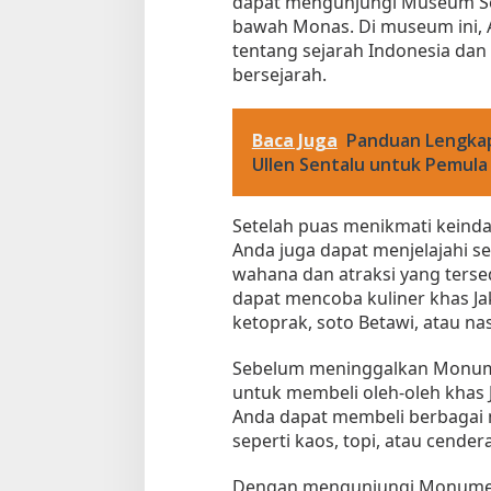
dapat mengunjungi Museum Sej
bawah Monas. Di museum ini, A
tentang sejarah Indonesia dan 
bersejarah.
Baca Juga
Panduan Lengka
Ullen Sentalu untuk Pemula
Setelah puas menikmati keind
Anda juga dapat menjelajahi s
wahana dan atraksi yang tersed
dapat mencoba kuliner khas Jak
ketoprak, soto Betawi, atau na
Sebelum meninggalkan Monume
untuk membeli oleh-oleh khas 
Anda dapat membeli berbagai 
seperti kaos, topi, atau cender
Dengan mengunjungi Monumen