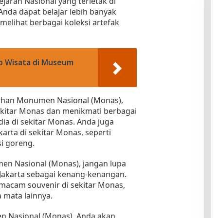
arah Nasional yang terletak di
nda dapat belajar lebih banyak
melihat berbagai koleksi artefak
p Wisata di Museum
ahan Monumen Nasional (Monas),
ekitar Monas dan menikmati berbagai
ia di sekitar Monas. Anda juga
arta di sekitar Monas, seperti
si goreng.
n Nasional (Monas), jangan lupa
Jakarta sebagai kenang-kenangan.
macam souvenir di sekitar Monas,
a mata lainnya.
 Nasional (Monas), Anda akan