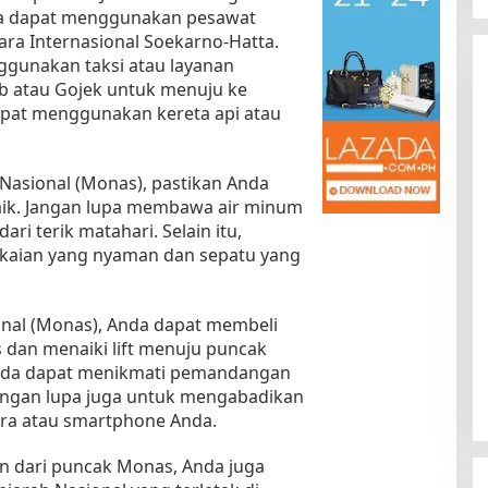
nda dapat menggunakan pesawat
ra Internasional Soekarno-Hatta.
ggunakan taksi atau layanan
ab atau Gojek untuk menuju ke
dapat menggunakan kereta api atau
asional (Monas), pastikan Anda
ik. Jangan lupa membawa air minum
Kota Baru Jambi
Tempat Makan Kepiting di Jambi
ari terik matahari. Selain itu,
|
3 Januari 2025
Di Daerah, Jambi, Travel
|
3 Januari 2025
kaian yang nyaman dan sepatu yang
onal (Monas), Anda dapat membeli
 dan menaiki lift menuju puncak
nda dapat menikmati pemandangan
angan lupa juga untuk mengabadikan
a atau smartphone Anda.
 dari puncak Monas, Anda juga