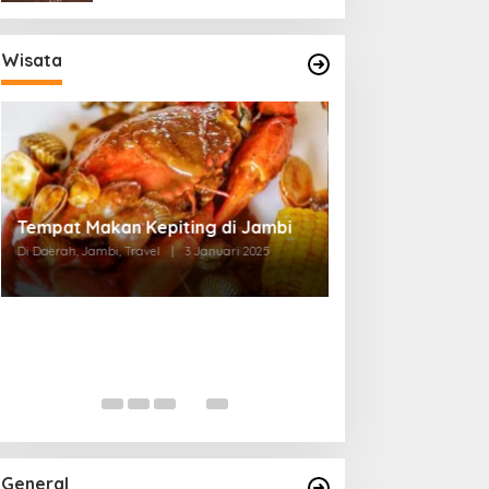
Wisata
Tempat Makan di Thehok Jambi
Di Daerah, Jambi, Travel
|
3 Januari 2025
General