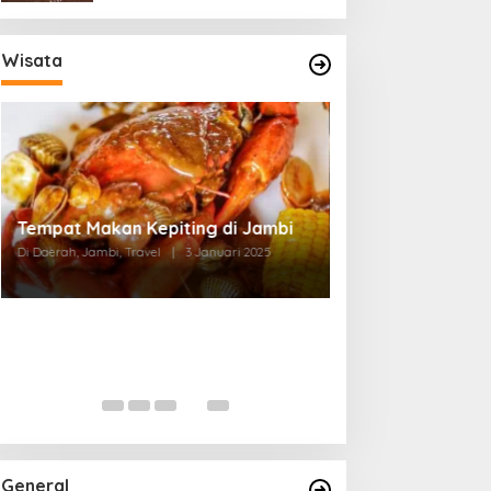
Wisata
Tempat Makan di Thehok Jambi
Di Daerah, Jambi, Travel
|
3 Januari 2025
General