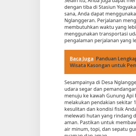
Selain itu, Anda juga dapat m
dengan tiba di Stasiun Yogyaka
sana, Anda dapat menggunakan
Nglanggeran. Perjalanan meng
membutuhkan waktu yang lebi
menggunakan transportasi u
pengalaman perjalanan yang le
Baca Juga
Panduan Lengkap
Wisata Kasongan untuk Pe
Sesampainya di Desa Nglangg
udara segar dan pemandangan
menuju ke kawah Gunung Api 
melakukan pendakian sekitar 1
kesulitan dan kondisi fisik An
melewati hutan yang rindang d
aman. Pastikan untuk membaw
air minum, topi, dan sepatu g
nyaman dan aman.