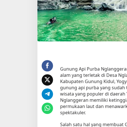
g
A
p
i
P
u
r
b
a
N
g
l
Gunung Api Purba Nglanggeran
a
alam yang terletak di Desa Ng
n
Kabupaten Gunung Kidul, Yogy
g
g
gunung api purba yang sudah ti
e
wisata yang populer di daerah
r
Nglanggeran memiliki ketinggia
a
permukaan laut dan menawar
n
spektakuler.
u
n
Salah satu hal yang membuat 
t