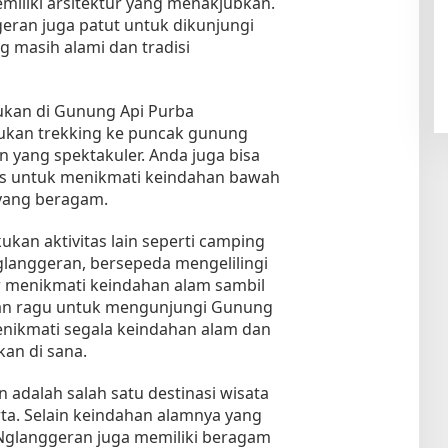
iliki arsitektur yang menakjubkan.
geran juga patut untuk dikunjungi
 masih alami dan tradisi
kukan di Gunung Api Purba
ukan trekking ke puncak gunung
yang spektakuler. Anda juga bisa
tis untuk menikmati keindahan bawah
 yang beragam.
kukan aktivitas lain seperti camping
glanggeran, bersepeda mengelilingi
ar menikmati keindahan alam sambil
angan ragu untuk mengunjungi Gunung
nikmati segala keindahan alam dan
kan di sana.
adalah salah satu destinasi wisata
ta. Selain keindahan alamnya yang
glanggeran juga memiliki beragam