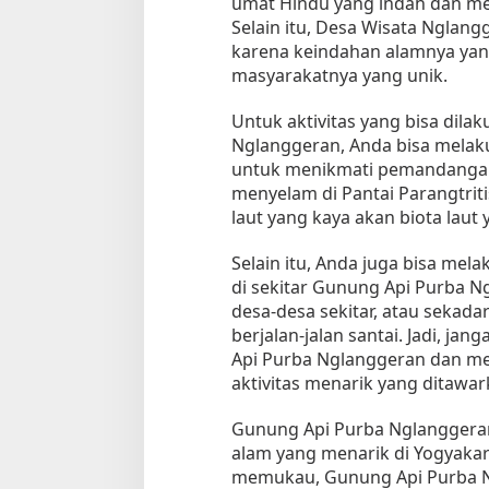
umat Hindu yang indah dan mem
Selain itu, Desa Wisata Nglang
karena keindahan alamnya yang
masyarakatnya yang unik.
Untuk aktivitas yang bisa dila
Nglanggeran, Anda bisa melak
untuk menikmati pemandangan 
menyelam di Pantai Parangtri
laut yang kaya akan biota laut
Selain itu, Anda juga bisa mela
di sekitar Gunung Api Purba N
desa-desa sekitar, atau sekad
berjalan-jalan santai. Jadi, j
Api Purba Nglanggeran dan me
aktivitas menarik yang ditawar
Gunung Api Purba Nglanggeran 
alam yang menarik di Yogyakar
memukau, Gunung Api Purba N