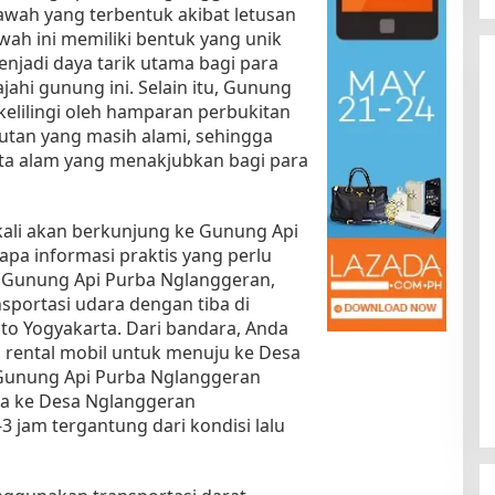
wah yang terbentuk akibat letusan
wah ini memiliki bentuk yang unik
jadi daya tarik utama bagi para
ahi gunung ini. Selain itu, Gunung
kelilingi oleh hamparan perbukitan
utan yang masih alami, sehingga
a alam yang menakjubkan bagi para
Kota Baru Jambi
Tempat Makan Kepiting di Jambi
kali akan berkunjung ke Gunung Api
pa informasi praktis yang perlu
|
3 Januari 2025
Di Daerah, Jambi, Travel
|
3 Januari 2025
 Gunung Api Purba Nglanggeran,
portasi udara dengan tiba di
pto Yogyakarta. Dari bandara, Anda
 rental mobil untuk menuju ke Desa
Gunung Api Purba Nglanggeran
ra ke Desa Nglanggeran
 jam tergantung dari kondisi lalu