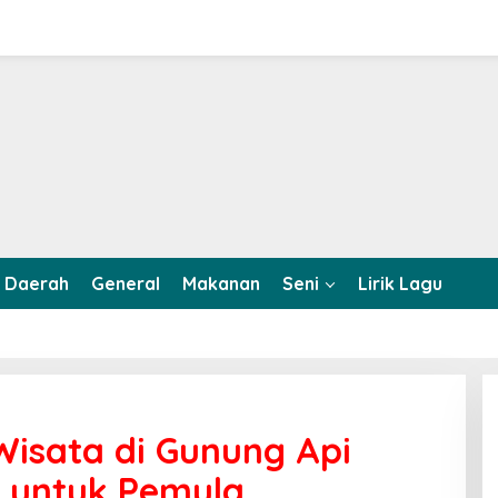
Daerah
General
Makanan
Seni
Lirik Lagu
isata di Gunung Api
 untuk Pemula