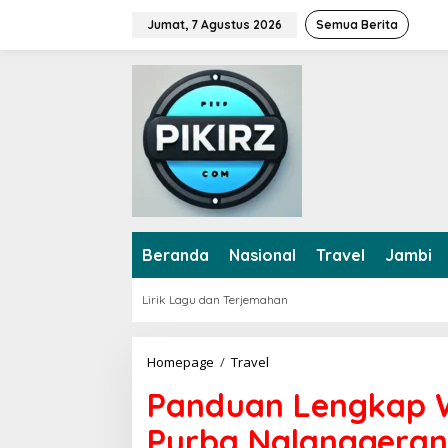
L
Jumat, 7 Agustus 2026
Semua Berita
e
w
a
t
i
k
e
k
o
n
t
e
Beranda
Nasional
Travel
Jambi
n
Lirik Lagu dan Terjemahan
Homepage
/
Travel
P
a
Panduan Lengkap W
n
d
Purba Nglanggeran
u