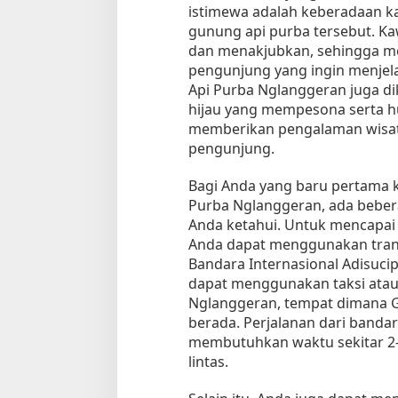
istimewa adalah keberadaan ka
u
gunung api purba tersebut. Ka
k
dan menakjubkan, sehingga men
P
pengunjung yang ingin menjelaj
e
m
Api Purba Nglanggeran juga di
u
hijau yang mempesona serta h
l
memberikan pengalaman wisat
a
pengunjung.
Tempat Makan di 
Bagi Anda yang baru pertama 
Purba Nglanggeran, ada bebera
Di Daerah, Jambi, Travel
Anda ketahui. Untuk mencapai
Anda dapat menggunakan trans
Bandara Internasional Adisuci
Tempat Makan All You Can Eat di
dapat menggunakan taksi atau
Jambi
Nglanggeran, tempat dimana 
Di Daerah, Jambi, Travel
|
3 Januari 2025
berada. Perjalanan dari banda
membutuhkan waktu sekitar 2-3
lintas.