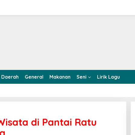
Daerah
General
Makanan
Seni
Lirik Lagu
isata di Pantai Ratu
la