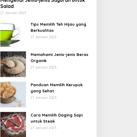
Mengenal Jenis-jenis Sayuran untuk
Salad
27 Januari 2025
Tips Memilih Teh Hijau yang
Berkualitas
27 Januari 2025
Memahami Jenis-jenis Beras
Organik
27 Januari 2025
Panduan Memilih Kerupuk
yang Sehat
27 Januari 2025
Cara Memilih Daging Sapi
untuk Steak
27 Januari 2025