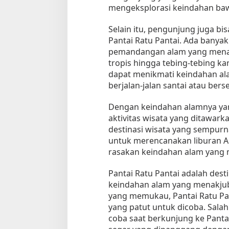
mengeksplorasi keindahan bawah
Selain itu, pengunjung juga bis
Pantai Ratu Pantai. Ada banya
pemandangan alam yang menak
tropis hingga tebing-tebing k
dapat menikmati keindahan al
berjalan-jalan santai atau bers
Dengan keindahan alamnya y
aktivitas wisata yang ditawark
destinasi wisata yang sempurna
untuk merencanakan liburan An
rasakan keindahan alam yang 
Pantai Ratu Pantai adalah des
keindahan alam yang menakjub
yang memukau, Pantai Ratu Pa
yang patut untuk dicoba. Sala
coba saat berkunjung ke Pantai