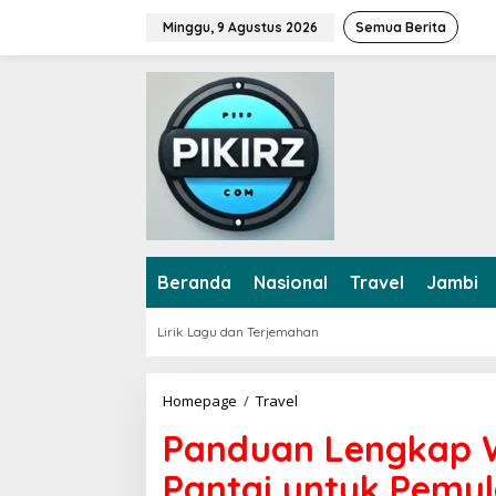
L
Minggu, 9 Agustus 2026
Semua Berita
e
w
a
t
i
k
e
k
o
n
t
e
Beranda
Nasional
Travel
Jambi
n
Lirik Lagu dan Terjemahan
Homepage
/
Travel
P
a
Panduan Lengkap W
n
d
Pantai untuk Pemu
u