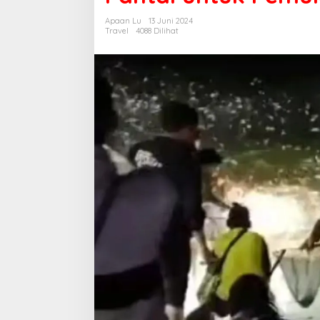
a
Apaan Lu
13 Juni 2024
n
Travel
4088 Dilihat
L
e
n
g
k
a
p
W
i
s
a
t
a
d
i
P
a
n
t
a