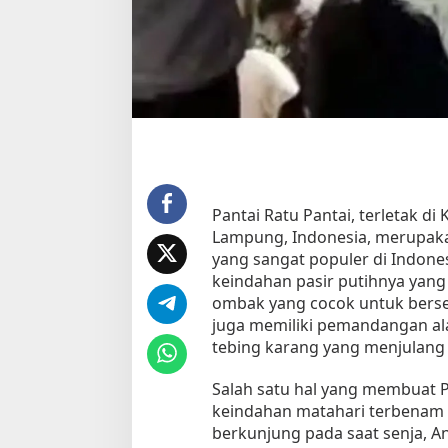
i
R
a
t
u
P
a
n
t
a
i
Pantai Ratu Pantai, terletak d
u
Lampung, Indonesia, merupakan
n
yang sangat populer di Indones
t
keindahan pasir putihnya yang h
u
ombak yang cocok untuk bersela
k
juga memiliki pemandangan al
P
tebing karang yang menjulang t
e
m
u
Salah satu hal yang membuat P
l
keindahan matahari terbenam ya
a
berkunjung pada saat senja, 