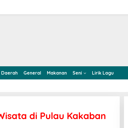
Daerah
General
Makanan
Seni
Lirik Lagu
isata di Pulau Kakaban