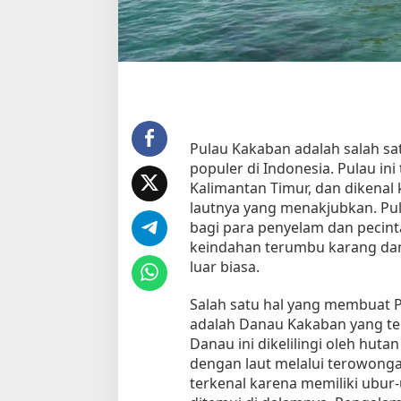
K
a
k
a
b
a
n
u
Pulau Kakaban adalah salah sat
n
populer di Indonesia. Pulau ini
t
u
Kalimantan Timur, dan dikena
k
lautnya yang menakjubkan. Pul
P
bagi para penyelam dan pecint
e
keindahan terumbu karang dan
m
luar biasa.
u
l
Salah satu hal yang membuat 
a
adalah Danau Kakaban yang te
Danau ini dikelilingi oleh hut
dengan laut melalui terowong
terkenal karena memiliki ubur