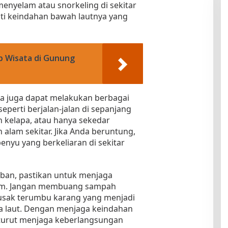
enyelam atau snorkeling di sekitar
i keindahan bawah lautnya yang
 Wisata di Gunung
da juga dapat melakukan berbagai
seperti berjalan-jalan di sepanjang
n kelapa, atau hanya sekedar
alam sekitar. Jika Anda beruntung,
enyu yang berkeliaran di sekitar
aban, pastikan untuk menjaga
lam. Jangan membuang sampah
sak terumbu karang yang menjadi
ta laut. Dengan menjaga keindahan
 turut menjaga keberlangsungan