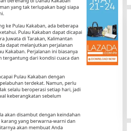
man berenang di Danau Kakaban
man yang tak terlupakan bagi siapa
i.
ng ke Pulau Kakaban, ada beberapa
iketahui. Pulau Kakaban dapat dicapai
a Juwata di Tarakan, Kalimantan
nda dapat melanjutkan perjalanan
u Kakaban. Perjalanan ini biasanya
 tergantung dari kondisi cuaca dan
Kota Baru Jambi
Tempat Makan Kepiting di Jambi
|
3 Januari 2025
Di Daerah, Jambi, Travel
|
3 Januari 2025
encapai Pulau Kakaban dengan
 pelabuhan terdekat. Namun, perlu
dak selalu beroperasi setiap hari, jadi
wal keberangkatan sebelum
nda akan disambut dengan keindahan
karang yang berwarna-warni dan
ekitarnya akan membuat Anda