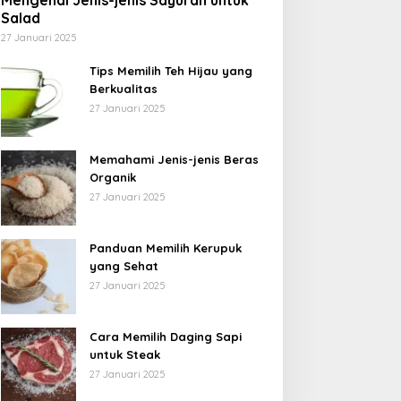
Mengenal Jenis-jenis Sayuran untuk
Salad
27 Januari 2025
Tips Memilih Teh Hijau yang
Berkualitas
27 Januari 2025
Memahami Jenis-jenis Beras
Organik
27 Januari 2025
Panduan Memilih Kerupuk
yang Sehat
27 Januari 2025
Cara Memilih Daging Sapi
untuk Steak
27 Januari 2025