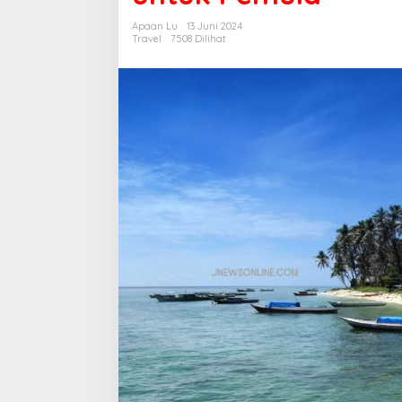
a
Apaan Lu
13 Juni 2024
n
Travel
7508 Dilihat
L
e
n
g
k
a
p
W
i
s
a
t
a
d
i
P
u
l
a
u