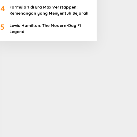
4
Formula 1 di Era Max Verstappen:
Kemenangan yang Menyentuh Sejarah
5
Lewis Hamilton: The Modern-Day F1
Legend