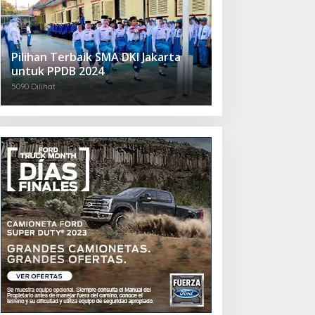
Pilihan Terbaik SMA DKI Jakarta
untuk PPDB 2024
5090 Dilihat