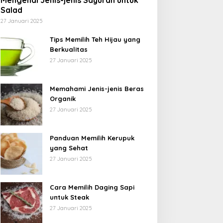
Mengenal Jenis-jenis Sayuran untuk
Salad
27 Januari 2025
Tips Memilih Teh Hijau yang
Berkualitas
27 Januari 2025
Memahami Jenis-jenis Beras
Organik
27 Januari 2025
Panduan Memilih Kerupuk
yang Sehat
27 Januari 2025
Cara Memilih Daging Sapi
untuk Steak
27 Januari 2025