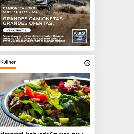
Kuliner