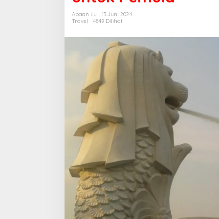
a
Apaan Lu
13 Juni 2024
n
Travel
4849 Dilihat
L
e
n
g
k
a
p
W
i
s
a
t
a
d
i
P
u
l
a
u