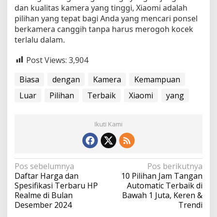
dan kualitas kamera yang tinggi, Xiaomi adalah
pilihan yang tepat bagi Anda yang mencari ponsel
berkamera canggih tanpa harus merogoh kocek
terlalu dalam.
Post Views:
3,904
Biasa
dengan
Kamera
Kemampuan
Luar
Pilihan
Terbaik
Xiaomi
yang
Ikuti Kami
N
Pos sebelumnya
Pos berikutnya
Daftar Harga dan
10 Pilihan Jam Tangan
a
Spesifikasi Terbaru HP
Automatic Terbaik di
v
Realme di Bulan
Bawah 1 Juta, Keren &
Desember 2024
Trendi
i