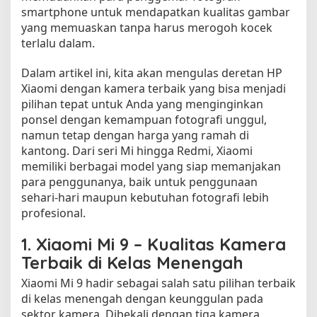
smartphone untuk mendapatkan kualitas gambar
m
yang memuaskan tanpa harus merogoh kocek
e
terlalu dalam.
r
a
y
Dalam artikel ini, kita akan mengulas deretan HP
a
Xiaomi dengan kamera terbaik yang bisa menjadi
n
pilihan tepat untuk Anda yang menginginkan
g
ponsel dengan kemampuan fotografi unggul,
L
namun tetap dengan harga yang ramah di
u
kantong. Dari seri Mi hingga Redmi, Xiaomi
a
memiliki berbagai model yang siap memanjakan
r
para penggunanya, baik untuk penggunaan
B
sehari-hari maupun kebutuhan fotografi lebih
i
profesional.
a
s
1.
Xiaomi Mi 9 – Kualitas Kamera
a
Terbaik di Kelas Menengah
Xiaomi Mi 9 hadir sebagai salah satu pilihan terbaik
di kelas menengah dengan keunggulan pada
sektor kamera. Dibekali dengan tiga kamera