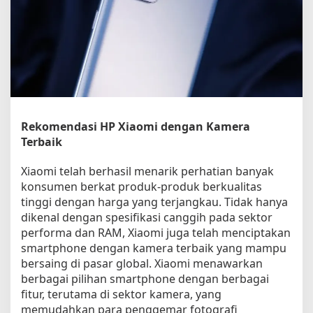
X
i
a
o
m
i
d
e
n
Rekomendasi HP Xiaomi dengan Kamera
g
Terbaik
a
n
Xiaomi telah berhasil menarik perhatian banyak
K
konsumen berkat produk-produk berkualitas
e
tinggi dengan harga yang terjangkau. Tidak hanya
m
a
dikenal dengan spesifikasi canggih pada sektor
m
performa dan RAM, Xiaomi juga telah menciptakan
p
smartphone dengan kamera terbaik yang mampu
u
bersaing di pasar global. Xiaomi menawarkan
a
berbagai pilihan smartphone dengan berbagai
n
fitur, terutama di sektor kamera, yang
K
memudahkan para penggemar fotografi
a