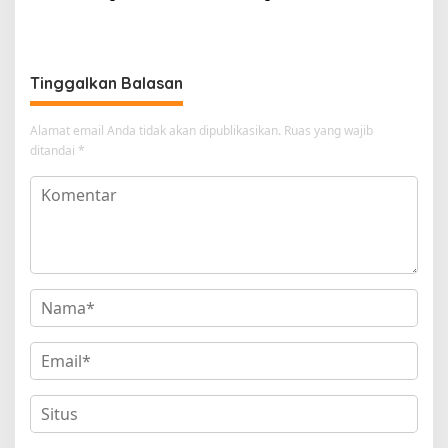
Masakan Lezat
Maksimal dengan Layar
Luas!
Tinggalkan Balasan
Alamat email Anda tidak akan dipublikasikan.
Ruas yang wajib
ditandai
*