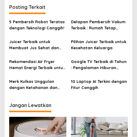
g
Posting Terkait
a
s
5 Pembersih Robot Teratas
Delapan Pembersih Vakum
i
dengan Teknologi Canggih!
Terbaik : Rumah Tetap
Bersih Tanpa Kesulitan!
p
Juicer Terbaik untuk
Pilihan Juicer Terbaik untuk
o
Membuat Jus Sehat dan
Kesehatan Keluarga
s
Lezat
Rekomendasi Air Fryer
Google TV Terbaik di Tahun
Hemat Energi Terbaik untuk
: Pengalaman Hiburan
Masakan Lezat
Maksimal dengan Layar
Luas!
Merk Kulkas Unggulan
10 Laptop AI Terkini dengan
dengan Ketahanan dan
Fitur Canggih
Efisiensi Energi Terbaik
Jangan Lewatkan