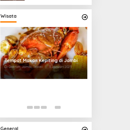
Wisata
Tempat Makan di Thehok Jambi
Di Daerah, Jambi, Travel
|
3 Januari 2025
General