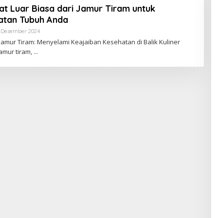
t Luar Biasa dari Jamur Tiram untuk
A
K
atan Tubuh Anda
J
A
 Desember 2024
O
M
L
amur Tiram: Menyelami Keajaiban Kesehatan di Balik Kuliner
B
E
I
amur tiram,
H
B
U
D
A
K
J
A
M
B
I