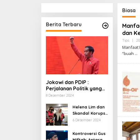
Biasa
Berita Terbaru
Manfa
dan Ke
Tips
|
20
Manfaat 
“buah
Jokowi dan PDIP :
Perjalanan Politik yang
Penuh Warna dan
8 Desember 2024
Kejutan
Helena Lim dan
Skandal Korupsi
Timah: Kisah
6 Desember 2024
‘Crazy Rich’
yang Menjerat
Kontroversi Gus
Hukum
Miftah: Antara