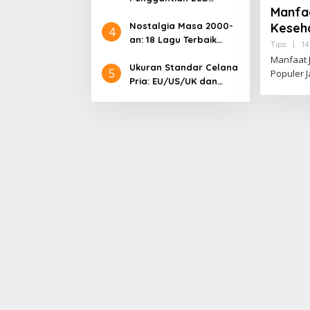
Manfaa
Samsung: Harga
Keseh
Lengkap dan Informasi
Nostalgia Masa 2000-
4
Terkini
an: 18 Lagu Terbaik
Tips
|
14
Indonesia yang
Manfaat J
Menggetarkan Hati
Ukuran Standar Celana
5
Populer J
Pria: EU/US/UK dan
Cara Mengonversinya