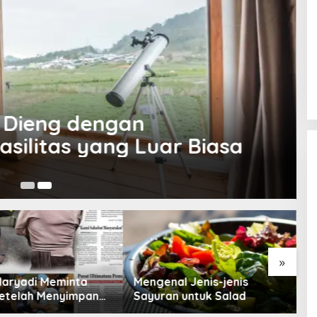
iasa Bio Oil Untuk Kesehatan
 Keajaibannya!
»
ngenal Jenis-jenis
Tips Memilih Teh Hijau yang
yuran untuk Salad
Berkualitas