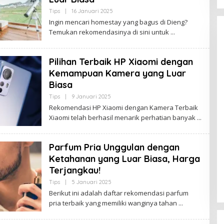
M
B
Tips
|
16 Januari 2025
O
I
L
Ingin mencari homestay yang bagus di Dieng?
E
Temukan rekomendasinya di sini untuk
H
B
U
D
Pilihan Terbaik HP Xiaomi dengan
A
K
Kemampuan Kamera yang Luar
J
A
Biasa
M
B
Tips
|
9 Januari 2025
O
I
Kota Baru Jambi
Tempat Makan Kepiting di Jambi
L
Rekomendasi HP Xiaomi dengan Kamera Terbaik
E
|
3 Januari 2025
Di Daerah, Jambi, Travel
|
3 Januari 2025
Xiaomi telah berhasil menarik perhatian banyak
H
B
U
D
Parfum Pria Unggulan dengan
A
K
Ketahanan yang Luar Biasa, Harga
J
A
Terjangkau!
M
B
Tips
|
5 Januari 2025
O
I
L
Berikut ini adalah daftar rekomendasi parfum
E
pria terbaik yang memiliki wanginya tahan
H
B
U
D