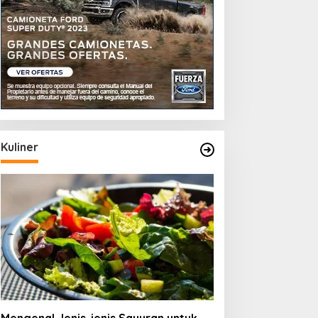
Tips
Homestay Terbaik di Dien
Pemandangan dan Fasilita
Kuliner
16 Januari 2025
Memahami Jenis-jenis
Beras Organik