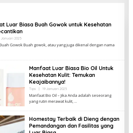
at Luar Biasa Buah Gowok untuk Kesehatan
cantikan
 Januari 2025
O
L
Buah Gowok Buah gowok, atau yang juga dikenal dengan nama
E
H
B
U
D
Manfaat Luar Biasa Bio Oil Untuk
A
K
Kesehatan Kulit: Temukan
J
A
Keajaibannya!
M
B
Tips
|
19 Januari 2025
O
I
L
Manfaat Bio Oil – Jika Anda adalah seseorang
E
yang rutin merawat kulit,
H
B
U
D
Homestay Terbaik di Dieng dengan
A
K
Pemandangan dan Fasilitas yang
J
A
Luar Biasa