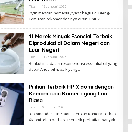
M
B
Tips
|
16 Januari 2025
O
I
L
Ingin mencari homestay yang bagus di Dieng?
E
Temukan rekomendasinya di sini untuk
H
B
U
D
11 Merek Minyak Esensial Terbaik,
A
K
Diproduksi di Dalam Negeri dan
J
A
Luar Negeri
M
B
Tips
|
14 Januari 2025
O
I
Kota Baru Jambi
Tempat Makan Kepiting di Jambi
L
Berikut ini adalah rekomendasi essential oil yang
E
|
3 Januari 2025
Di Daerah, Jambi, Travel
|
3 Januari 2025
dapat Anda pilih, baik yang
H
B
U
D
Pilihan Terbaik HP Xiaomi dengan
A
K
Kemampuan Kamera yang Luar
J
A
Biasa
M
B
Tips
|
9 Januari 2025
O
I
L
Rekomendasi HP Xiaomi dengan Kamera Terbaik
E
Xiaomi telah berhasil menarik perhatian banyak
H
B
U
D