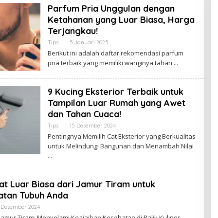
Parfum Pria Unggulan dengan
A
K
Ketahanan yang Luar Biasa, Harga
J
A
Terjangkau!
M
B
Tips
|
5 Januari 2025
O
I
L
Berikut ini adalah daftar rekomendasi parfum
E
pria terbaik yang memiliki wanginya tahan
H
B
U
D
9 Kucing Eksterior Terbaik untuk
A
K
Tampilan Luar Rumah yang Awet
J
A
dan Tahan Cuaca!
M
B
Tips
|
15 Desember 2024
O
I
L
Pentingnya Memilih Cat Eksterior yang Berkualitas
E
untuk Melindungi Bangunan dan Menambah Nilai
H
B
U
D
A
K
t Luar Biasa dari Jamur Tiram untuk
J
atan Tubuh Anda
A
M
 Desember 2024
O
B
L
I
amur Tiram: Menyelami Keajaiban Kesehatan di Balik Kuliner