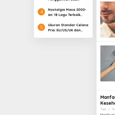
Samsung: Harga
Lengkap dan Informasi
Nostalgia Masa 2000-
4
Terkini
an: 18 Lagu Terbaik
Indonesia yang
Menggetarkan Hati
Ukuran Standar Celana
5
Pria: EU/US/UK dan
Cara Mengonversinya
Manfaa
Keseh
Tips
|
14
Manfaat J