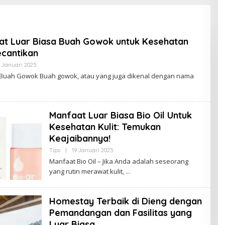
at Luar Biasa Buah Gowok untuk Kesehatan
cantikan
 Januari 2025
O
L
Buah Gowok Buah gowok, atau yang juga dikenal dengan nama
E
H
B
U
D
Manfaat Luar Biasa Bio Oil Untuk
A
K
Kesehatan Kulit: Temukan
J
A
Keajaibannya!
M
B
Tips
|
19 Januari 2025
O
I
L
Manfaat Bio Oil – Jika Anda adalah seseorang
E
yang rutin merawat kulit,
H
B
U
D
Homestay Terbaik di Dieng dengan
A
K
Pemandangan dan Fasilitas yang
J
A
Luar Biasa