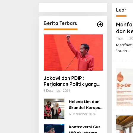
Luar
Berita Terbaru
Manfa
dan Ke
Tips
|
20
Manfaat 
“buah
Jokowi dan PDIP :
Perjalanan Politik yang
Penuh Warna dan
8 Desember 2024
Kejutan
Helena Lim dan
Skandal Korupsi
Timah: Kisah
6 Desember 2024
‘Crazy Rich’
yang Menjerat
Kontroversi Gus
Hukum
Miftah: Antara