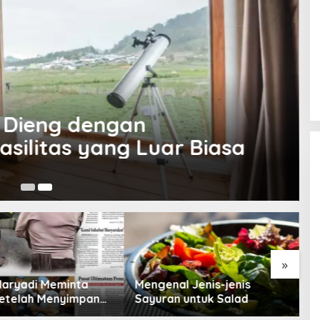
 Bio Oil Untuk Kesehatan
jaibannya!
»
nal Jenis-jenis
Tips Memilih Teh Hijau yang
an untuk Salad
Berkualitas