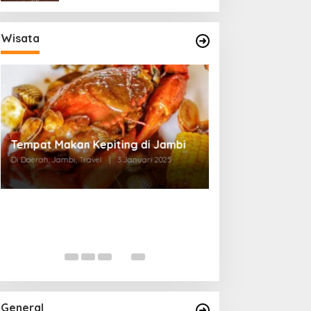
Wisata
Tempat Makan di Thehok Jambi
Di Daerah, Jambi, Travel
|
3 Januari 2025
General