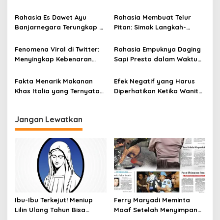
Berbahaya dan Mematikan
Rahasia Selama 10 Tahun
p
Rahasia Es Dawet Ayu
Rahasia Membuat Telur
o
Banjarnegara Terungkap di
Pitan: Simak Langkah-
s
Balik Kelezatannya
Langkahnya dan Ikuti
Panduannya
Fenomena Viral di Twitter:
Rahasia Empuknya Daging
Menyingkap Kebenaran
Sapi Presto dalam Waktu
Ayam Protena yang Tidak
Singkat: Panduan Lengkap
Sama dengan Daging
Fakta Menarik Makanan
Efek Negatif yang Harus
Khas Italia yang Ternyata
Diperhatikan Ketika Wanita
Bisa Membantu
Sering Mengonsumsi Ceker
Menurunkan Berat Badan
dan Sayap Ayam
Jangan Lewatkan
Ibu-Ibu Terkejut! Meniup
Ferry Maryadi Meminta
Lilin Ulang Tahun Bisa
Maaf Setelah Menyimpan
Berbahaya dan Mematikan
Rahasia Selama 10 Tahun