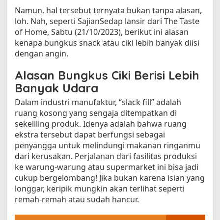
e
Namun, hal tersebut ternyata bukan tanpa alasan,
n
loh. Nah, seperti SajianSedap lansir dari The Taste
g
of Home, Sabtu (21/10/2023), berikut ini alasan
a
kenapa bungkus snack atau ciki lebih banyak diisi
n
dengan angin.
d
u
Alasan Bungkus Ciki Berisi Lebih
n
Banyak Udara
g
L
Dalam industri manufaktur, “slack fill” adalah
e
ruang kosong yang sengaja ditempatkan di
b
sekeliling produk. Idenya adalah bahwa ruang
i
ekstra tersebut dapat berfungsi sebagai
h
penyangga untuk melindungi makanan ringanmu
B
dari kerusakan. Perjalanan dari fasilitas produksi
a
ke warung-warung atau supermarket ini bisa jadi
n
y
cukup bergelombang! Jika bukan karena isian yang
a
longgar, keripik mungkin akan terlihat seperti
k
remah-remah atau sudah hancur.
U
d