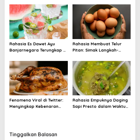
Rahasia Es Dawet Ayu
Rahasia Membuat Telur
Banjarnegara Terungkap di
Pitan: Simak Langkah-
Balik Kelezatannya
Langkahnya dan Ikuti
Panduannya
Fenomena Viral di Twitter:
Rahasia Empuknya Daging
Menyingkap Kebenaran
Sapi Presto dalam Waktu
Ayam Protena yang Tidak
Singkat: Panduan Lengkap
Sama dengan Daging
Tinggalkan Balasan