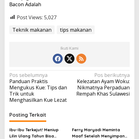
Bacon Adalah
Post Views:
5,027
Teknik makanan
tips makanan
Ikuti Kami
N
Pos sebelumnya
Pos berikutnya
Panduan Praktis
Kelezatan Ayam Woku:
a
Mengukus Kue: Tips dan
Nikmatnya Perpaduan
v
Trik untuk
Rempah Khas Sulawesi
Menghasilkan Kue Lezat
i
g
Posting Terkait
a
s
Ibu-Ibu Terkejut! Meniup
Ferry Maryadi Meminta
i
Lilin Ulang Tahun Bisa
Maaf Setelah Menyimpan