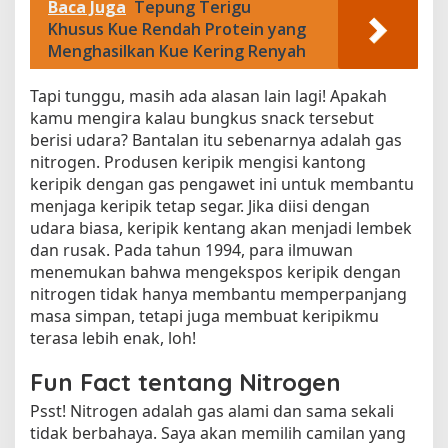
Baca Juga
Tepung Terigu
a
Khusus Kue Rendah Protein yang
r
Menghasilkan Kue Kering Renyah
a
Tapi tunggu, masih ada alasan lain lagi! Apakah
kamu mengira kalau bungkus snack tersebut
berisi udara? Bantalan itu sebenarnya adalah gas
nitrogen. Produsen keripik mengisi kantong
keripik dengan gas pengawet ini untuk membantu
menjaga keripik tetap segar. Jika diisi dengan
udara biasa, keripik kentang akan menjadi lembek
dan rusak. Pada tahun 1994, para ilmuwan
menemukan bahwa mengekspos keripik dengan
nitrogen tidak hanya membantu memperpanjang
masa simpan, tetapi juga membuat keripikmu
terasa lebih enak, loh!
Fun Fact tentang Nitrogen
Psst! Nitrogen adalah gas alami dan sama sekali
tidak berbahaya. Saya akan memilih camilan yang