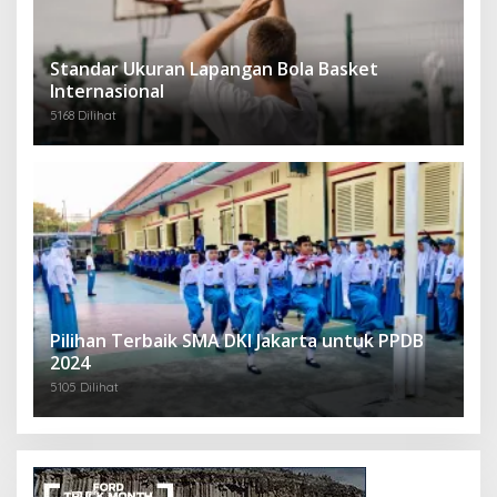
Standar Ukuran Lapangan Bola Basket
Internasional
5168 Dilihat
Pilihan Terbaik SMA DKI Jakarta untuk PPDB
2024
5105 Dilihat