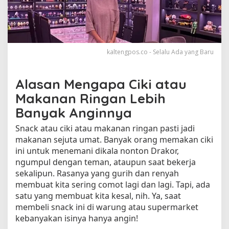
n
g
k
u
s
kaltengpos.co - Selalu Ada yang Baru
C
i
k
Alasan Mengapa Ciki atau
i
Makanan Ringan Lebih
a
t
Banyak Anginnya
a
u
Snack atau ciki atau makanan ringan pasti jadi
S
makanan sejuta umat. Banyak orang memakan ciki
n
ini untuk menemani dikala nonton Drakor,
a
ngumpul dengan teman, ataupun saat bekerja
c
sekalipun. Rasanya yang gurih dan renyah
k
membuat kita sering comot lagi dan lagi. Tapi, ada
y
satu yang membuat kita kesal, nih. Ya, saat
a
membeli snack ini di warung atau supermarket
n
kebanyakan isinya hanya angin!
g
M