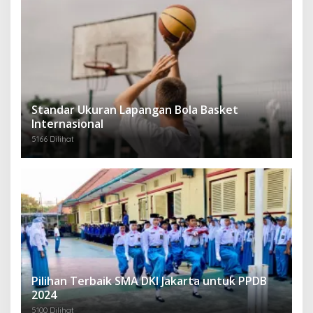
Standar Ukuran Lapangan Bola Basket
Internasional
5166 Dilihat
Pilihan Terbaik SMA DKI Jakarta untuk PPDB
2024
5100 Dilihat