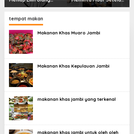
bahaya
Menyimpan Rahasia
Selama 10 Tahun
tempat makan
Makanan Khas Muaro Jambi
Makanan Khas Kepulauan Jambi
makanan khas jambi yang terkenal
makanan khas jambi untuk oleh oleh