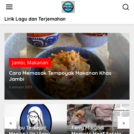
L
e
w
Lirik Lagu dan Terjemahan
a
t
i
k
e
k
o
Jambi
,
Makanan
n
t
Cara Memasak Tempoyak Makanan Khas
e
Jambi
n
3 Januari 2025
«
»
!
Ferry Maryadi
Mengenal Jenis-jeni
ng
Meminta Maaf Setelah
Sayuran untuk Sala