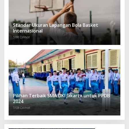
Standar Ukuran Lapangan Bola Basket
Internasional
5188 Dilihat
Pilihan Terbaik SMA DKI Jakarta untuk PPDB
2024
5108 Dilihat